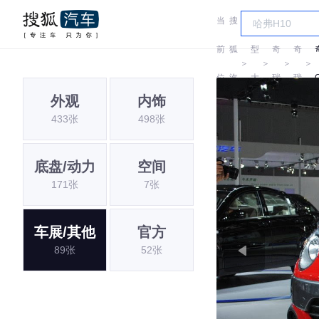
当
搜
车
前
狐
型
奇
奇
＞
＞
＞
＞
位
汽
大
瑞
瑞
外观
内饰
置:
车
全
433张
498张
底盘/动力
空间
171张
7张
车展/其他
官方
89张
52张