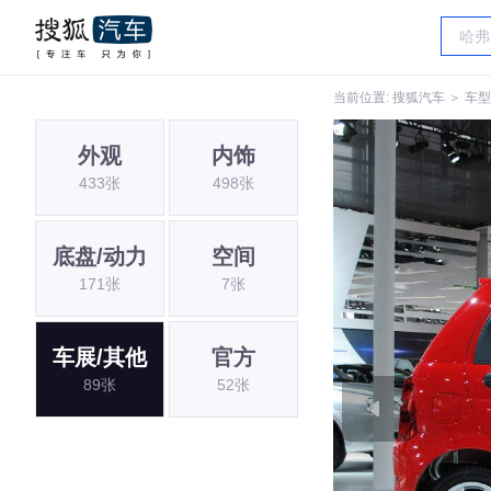
当前位置:
搜狐汽车
＞
车型
外观
内饰
433张
498张
底盘/动力
空间
171张
7张
车展/其他
官方
89张
52张