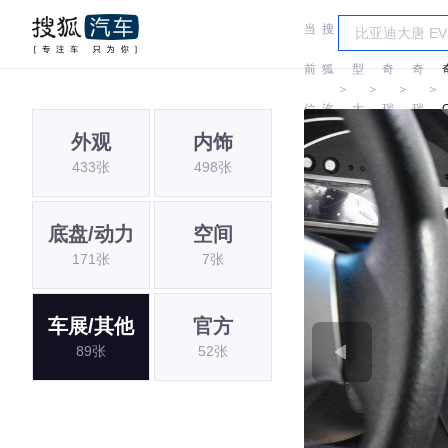
当
搜
车
前
狐
型
奇
奇
＞
＞
＞
＞
位
汽
大
瑞
瑞
外观
内饰
置:
车
全
433张
498张
底盘/动力
空间
171张
7张
车展/其他
官方
89张
52张