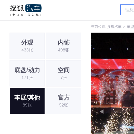
当前位置:
搜狐汽车
＞
车型
外观
内饰
433张
498张
底盘/动力
空间
171张
7张
车展/其他
官方
89张
52张