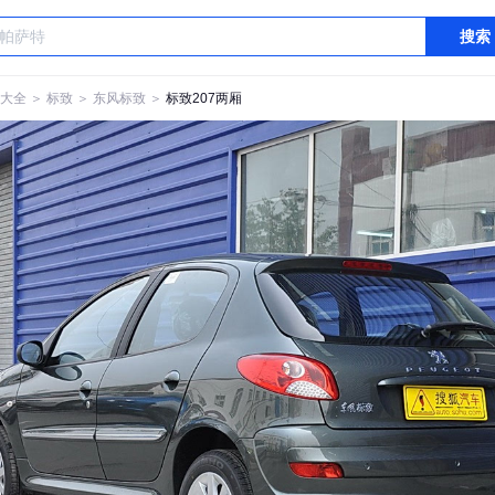
搜索
大全
＞
标致
＞
东风标致
＞
标致207两厢