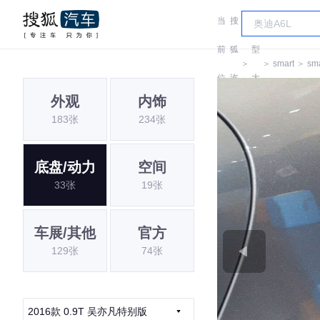
当
搜
车
前
狐
型
＞
＞
smart
＞
sma
位
汽
大
外观
内饰
置:
车
全
183张
234张
底盘/动力
空间
33张
19张
车展/其他
官方
129张
74张
2016款 0.9T 吴亦凡特别版