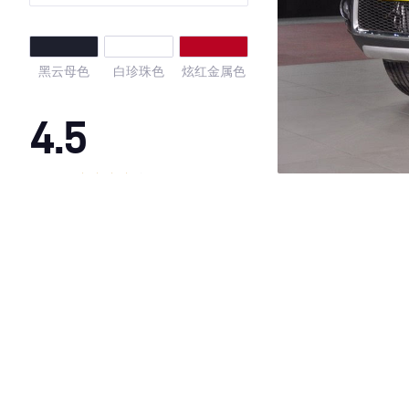
黑云母色
白珍珠色
炫红金属色
4.5
·外观表现较为优秀，优于100%同级车
·内饰表现一般，低于95%同级车
·空间表现一般，低于61%同级车