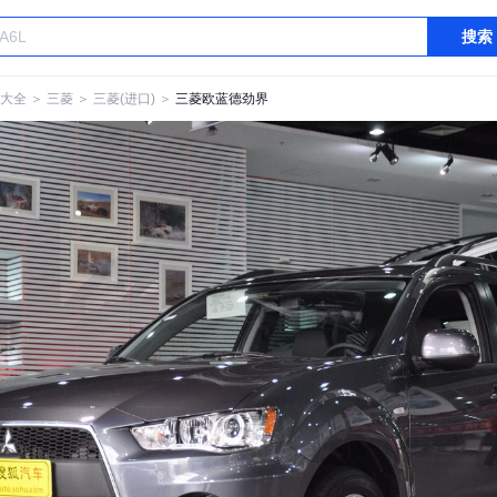
搜索
大全
＞
三菱
＞
三菱(进口)
＞
三菱欧蓝德劲界