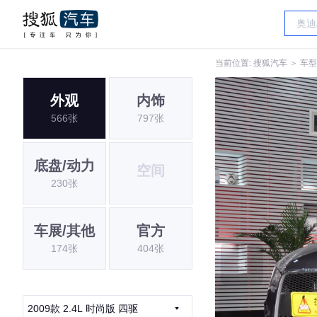
当前位置:
搜狐汽车
＞
车型
外观
内饰
566张
797张
底盘/动力
空间
230张
车展/其他
官方
174张
404张
2009款 2.4L 时尚版 四驱