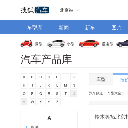
汽车首页
北京站
车型库
新闻
新车
图片
微型
小型
紧凑型
汽车产品库
A
B
C
D
E
F
G
车型
报
H
I
J
K
L
M
N
汽车频道
>
车型大全
>
O
P
Q
R
S
T
U
V
W
X
Y
Z
铃木奥拓北京
A
奥迪