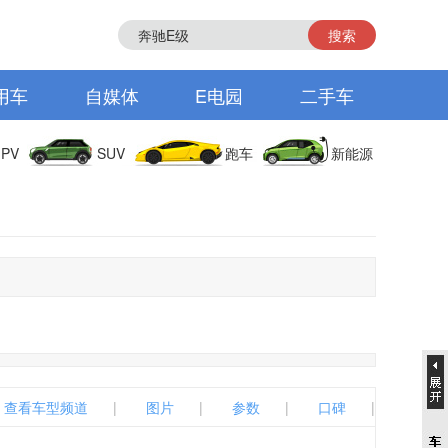
搜索
用车
自媒体
E电园
二手车
PV
SUV
跑车
新能源
查看车型频道
|
图片
|
参数
|
口碑
|