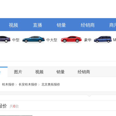
视频
直播
销量
经销商
商
中型
中大型
豪华
M
图片
视频
销量
经销商
价
>
铃木报价
>
长安铃木报价
>
北京奥拓报价
报价
共
0
款