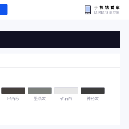
巴西棕
墨晶灰
矿石白
神秘灰