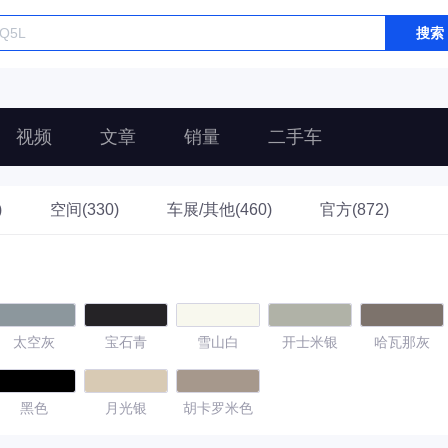
搜索
视频
文章
销量
二手车
)
空间(330)
车展/其他(460)
官方(872)
太空灰
宝石青
雪山白
开士米银
哈瓦那灰
黑色
月光银
胡卡罗米色