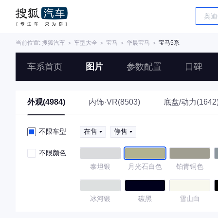
当前位置:
搜狐汽车
＞
车型大全
＞
宝马
＞
华晨宝马
＞
宝马5系
车系首页
图片
参数配置
口碑
外观(4984)
内饰·VR(8503)
底盘/动力(1642
不限车型
在售
停售
不限颜色
泰坦银
月光石白色
铂青铜色
冰河银
碳黑
雪山白