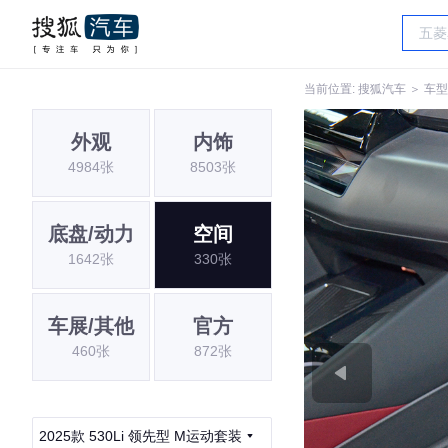
当前位置:
搜狐汽车
＞
车型
外观
内饰
4984张
8503张
底盘/动力
空间
1642张
330张
车展/其他
官方
460张
872张
2025款 530Li 领先型 M运动套装