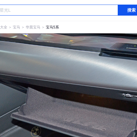
搜索
大全
＞
宝马
＞
华晨宝马
＞
宝马5系