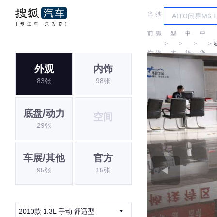
当
搜
车
前
狐
型
中
中
＞
＞
＞
＞
位
汽
大
华
华
外观
内饰
置:
车
全
83张
98张
底盘/动力
空间
29张
车展/其他
官方
95张
15张
2010款 1.3L 手动 舒适型