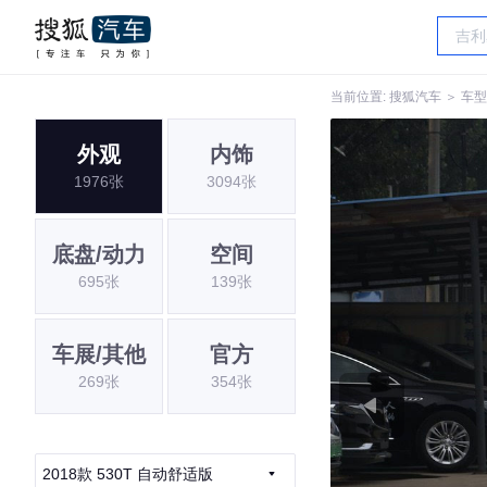
当前位置:
搜狐汽车
＞
车型
外观
内饰
1976张
3094张
底盘/动力
空间
695张
139张
车展/其他
官方
269张
354张
2018款 530T 自动舒适版