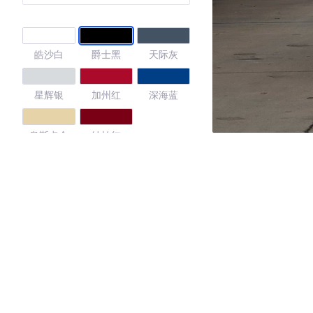
皓沙白
爵士黑
天际灰
星辉银
加州红
深海蓝
奥斯卡金
纳帕红
4.62
·外观表现较为优秀，优于56%同级车
·内饰表现一般，低于75%同级车
·空间表现较为优秀，优于54%同级车