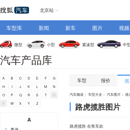
北京站
车型库
新闻
新车
图片
视频
微型
小型
紧凑型
中
汽车产品库
A
B
C
D
E
F
G
车型
报价
图
H
I
J
K
L
M
N
汽车频道
>
车型大全
>
汽车图片
>
路
O
P
Q
R
S
T
U
V
W
X
Y
Z
路虎揽胜图片
A
路虎揽胜 在售车款
奥迪