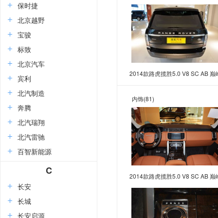
创世加长版
保时捷
北京越野
宝骏
标致
北京汽车
2014款路虎揽胜5.0 V8 SC AB 巅
宾利
创世加长版
北汽制造
内饰
(81)
奔腾
北汽瑞翔
北汽雷驰
百智新能源
C
2014款路虎揽胜5.0 V8 SC AB 巅
长安
创世加长版
长城
长安启源