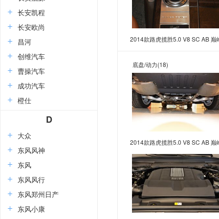
长安凯程
长安欧尚
2014款路虎揽胜5.0 V8 SC AB 巅
昌河
创世加长版
创维汽车
底盘/动力
(18)
曹操汽车
成功汽车
橙仕
D
大众
2014款路虎揽胜5.0 V8 SC AB 巅
东风风神
创世加长版
东风
东风风行
东风郑州日产
东风小康