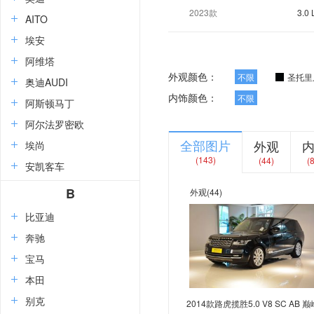
2023款
3.0
AITO
埃安
阿维塔
外观颜色：
不限
圣托里
奥迪AUDI
内饰颜色：
不限
阿斯顿马丁
阿尔法罗密欧
全部图片
外观
埃尚
(143)
(44)
(
安凯客车
B
外观
(44)
比亚迪
奔驰
宝马
本田
别克
2014款路虎揽胜5.0 V8 SC AB 巅