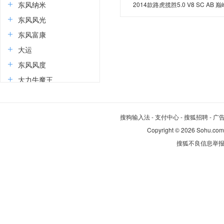
东风纳米
2014款路虎揽胜5.0 V8 SC AB 巅
创世加长版
东风风光
东风富康
大运
东风风度
大力牛魔王
道朗格
E
搜狗输入法
-
支付中心
-
搜狐招聘
-
广
东风奕派
Copyright
©
2026 Sohu.com
搜狐不良信息举
二一二越野车
F
丰田
福特
方程豹