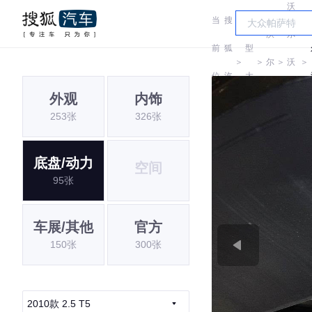
沃
当
搜
车
沃
尔
前
狐
型
＞
＞
尔
＞
沃
＞
位
汽
大
沃
(进
外观
内饰
置:
车
全
253张
326张
口)
底盘/动力
空间
95张
车展/其他
官方
150张
300张
2010款 2.5 T5