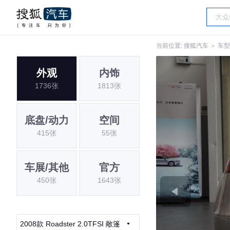
当前位置:
搜狐汽车
＞
车型
外观
内饰
1736张
1813张
底盘/动力
空间
415张
55张
车展/其他
官方
450张
1643张
2008款 Roadster 2.0TFSI 敞篷