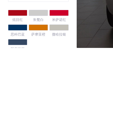
炫目红
朱鹜白
米萨诺红
思科巴蓝
萨摩亚橙
撒哈拉银
斯库巴蓝
4.17
·外观表现一般，低于79%同级车
·内饰表现较为优秀，优于82%同级车
·空间表现一般，低于79%同级车