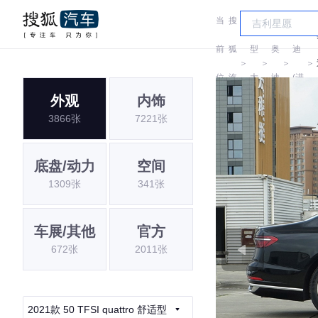
当
搜
车
奥
前
狐
型
奥
迪
＞
＞
＞
＞
位
汽
大
迪
(进
外观
内饰
置:
车
全
口)
3866张
7221张
底盘/动力
空间
1309张
341张
车展/其他
官方
672张
2011张
2021款 50 TFSI quattro 舒适型