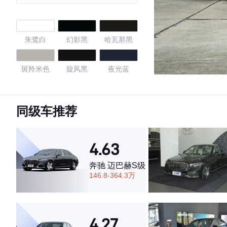
朱鹭白
幻影黑
哈瓦那黑
斑羚米色
旋风黑
夜光蓝
水晶银
阿格斯棕
冰川白
同级车推荐
季风灰
星云灰
传奇黑
4.63
炫目黑
传奇黑/花剑
赛百灵黑
银
奔驰 迈巴赫S级
146.8-364.3万
4.62
4.27