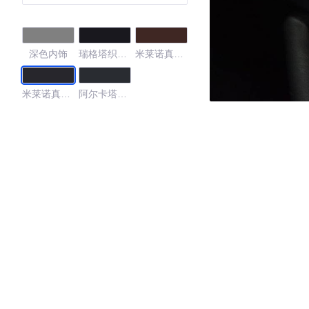
深色内饰
瑞格塔织物
米莱诺真皮
黑色
栗棕色
米莱诺真皮
阿尔卡塔纳
黑色
真皮组合 黑
色
4.46
·外观表现较为优秀，优于56%同级车
·内饰表现较为优秀，优于93%同级车
·空间表现一般，低于93%同级车