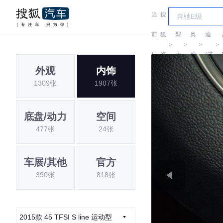
当
搜
车
奥
前
狐
型
奥
迪
＞
＞
＞
＞
位
汽
大
迪
(进
外观
内饰
置:
车
全
口)
1309张
1907张
底盘/动力
空间
477张
24张
车展/其他
官方
390张
818张
2015款 45 TFSI S line 运动型