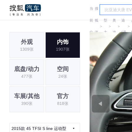
当
搜
车
奥
前
狐
型
奥
迪
＞
＞
＞
＞
位
汽
大
迪
(进
外观
内饰
置:
车
全
口)
1309张
1907张
底盘/动力
空间
477张
24张
车展/其他
官方
390张
818张
2015款 45 TFSI S line 运动型