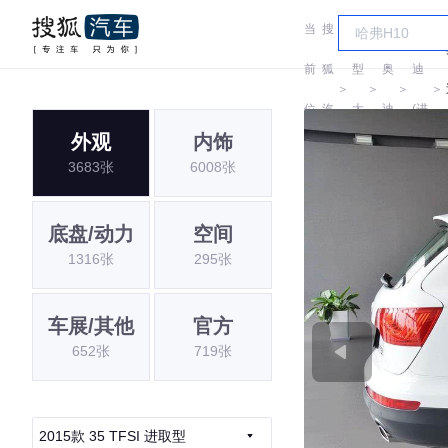
当
搜
车
奥
前
狐
型
奥
迪
＞
＞
＞
＞
位
汽
大
迪
(进
外观
内饰
置:
车
全
口)
3683张
6008张
底盘/动力
空间
1316张
295张
车展/其他
官方
652张
719张
2015款 35 TFSI 进取型