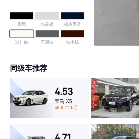
墨黑
水晶银
穆杰罗蓝
冰川白
石墨灰
柚木棕
巴西米
石榴红
魔力黑
同级车推荐
海岛蓝
阿格斯棕
墨蓝
4.53
花剑银
天云灰
纳瓦拉蓝
宝马 X5
59.8-74.8万
传奇黑
4.57
4.71