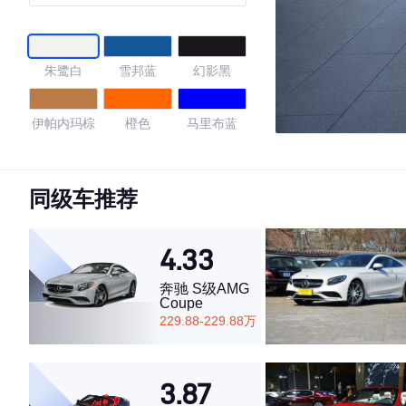
朱鹭白
雪邦蓝
幻影黑
伊帕内玛棕
橙色
马里布蓝
冲刺红
金刚鹦鹉蓝
同级车推荐
3.75
4.33
奔驰 S级AMG
Coupe
·外观表现较为优秀，优于100%同级车
229.88-229.88万
·内饰表现一般，低于59%同级车
·空间表现一般，低于80%同级车
3.87