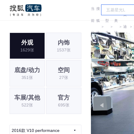
当
搜
车
奥
前
狐
型
奥
＞
＞
＞
迪
＞
位
汽
大
迪
RS
外观
内饰
置:
车
全
1629张
1537张
底盘/动力
空间
351张
27张
车展/其他
官方
522张
695张
2016款 V10 performance