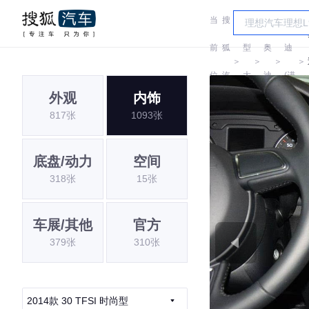
当
搜
车
奥
前
狐
型
奥
迪
＞
＞
＞
＞
位
汽
大
迪
(进
外观
内饰
置:
车
全
口)
817张
1093张
底盘/动力
空间
318张
15张
车展/其他
官方
379张
310张
2014款 30 TFSI 时尚型