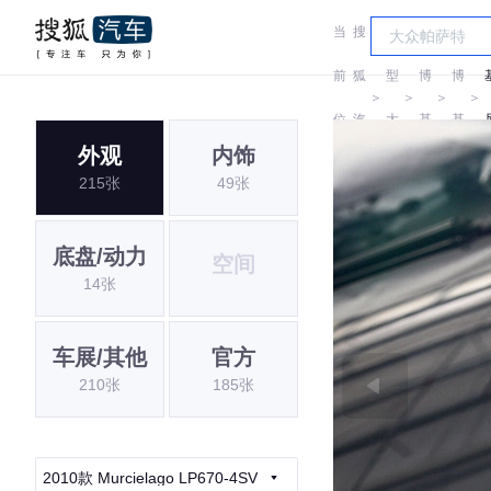
当
搜
车
兰
兰
前
狐
型
博
博
＞
＞
＞
＞
位
汽
大
基
基
外观
内饰
置:
车
全
尼
尼
215张
49张
底盘/动力
空间
14张
车展/其他
官方
210张
185张
2010款 Murcielago LP670-4SV