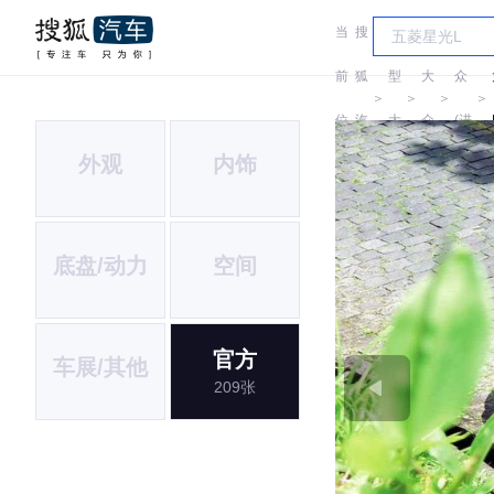
当
搜
车
大
前
狐
型
大
众
＞
＞
＞
＞
位
汽
大
众
(进
外观
内饰
置:
车
全
口)
底盘/动力
空间
官方
车展/其他
209张