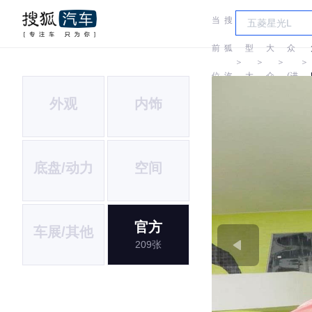
当
搜
车
大
前
狐
型
大
众
＞
＞
＞
＞
位
汽
大
众
(进
外观
内饰
置:
车
全
口)
底盘/动力
空间
官方
车展/其他
209张