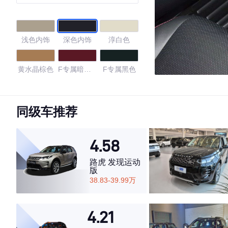
浅色内饰
深色内饰
淳白色
黄水晶棕色
F专属暗玫
F专属黑色
瑰红色
黑色
黑色/赭石晶
黑色/伯爵棕
棕色
色
同级车推荐
黑色/秋山栗
4.58
4.46
路虎 发现运动
版
38.83-39.99万
·外观表现一般，低于57%同级车
4.21
·内饰表现一般，低于58%同级车
·空间表现较为优秀，优于58%同级车