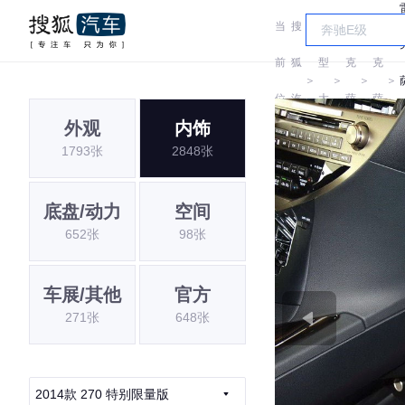
当
搜
车
雷
雷
前
狐
型
克
克
＞
＞
＞
＞
位
汽
大
萨
萨
外观
内饰
置:
车
全
斯
斯
1793张
2848张
底盘/动力
空间
652张
98张
车展/其他
官方
271张
648张
2014款 270 特别限量版