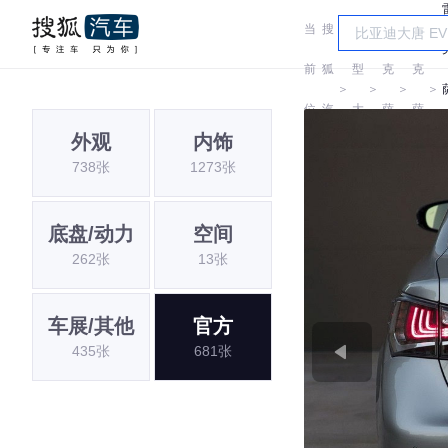
当
搜
车
雷
雷
前
狐
型
克
克
＞
＞
＞
＞
位
汽
大
萨
萨
外观
内饰
置:
车
全
斯
斯
738张
1273张
底盘/动力
空间
262张
13张
车展/其他
官方
435张
681张