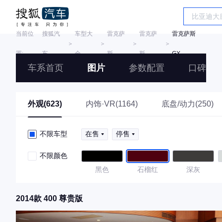
当前位
搜狐汽
车型大
雷克萨
雷克萨
雷克萨斯
＞
＞
＞
＞
置:
车
全
斯
斯
GX
车系首页
图片
参数配置
口碑
外观(623)
内饰·VR(1164)
底盘/动力(250)
不限车型
在售
停售
不限颜色
黑色
石榴红
深灰
2014款 400 尊贵版