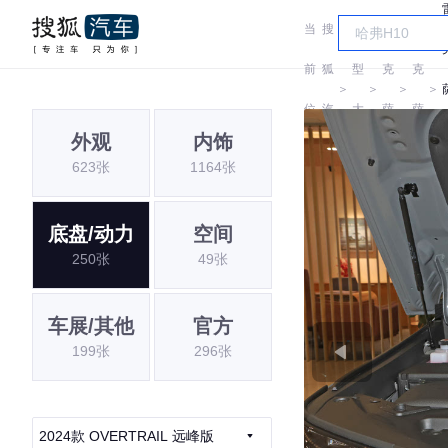
当
搜
车
雷
雷
前
狐
型
克
克
＞
＞
＞
＞
位
汽
大
萨
萨
外观
内饰
置:
车
全
斯
斯
623张
1164张
底盘/动力
空间
250张
49张
车展/其他
官方
199张
296张
2024款 OVERTRAIL 远峰版