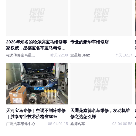
2026年知名的哈尔滨宝马维修哪
专业的豪华车维修店
家权威，星德宝名车宝马精修专
业实力与用户口碑深度解析
程师傅修宝马星德宝
昨天 22:00
宝星煌Benz
昨天 16:17
天河宝马专修｜空调不制冷维修
天通苑鑫德名车维修，发动机维
｜胜泰专业技术价格省60%
修之选怎么样
广州汽车维修中心
08-04 01:15
鑫德名车
08-04 00:58