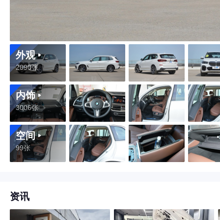
外观
2090张
内饰
3006张
空间
99张
资讯