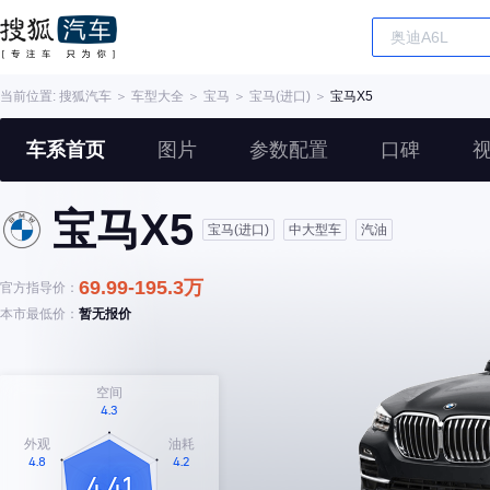
当前位置:
搜狐汽车
＞
车型大全
＞
宝马
＞
宝马(进口)
＞
宝马X5
车系首页
图片
参数配置
口碑
宝马X5
宝马(进口)
中大型车
汽油
69.99-195.3万
官方指导价：
本市最低价：
暂无报价