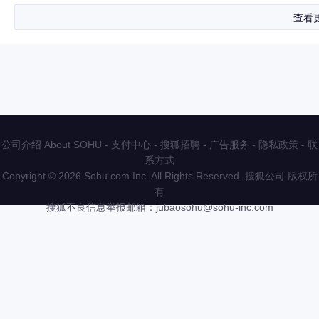
查看
公司介绍 About SOHU
-
支付中心
-
搜狐招聘
-
广告服务
-
隐私政策
-
联
系方式
Copyright
©
2026 Sohu.com Inc. All Rights Reserved. 搜狐公司
版权所
有
搜狐不良信息举报邮箱：
jubaosohu@sohu-inc.com