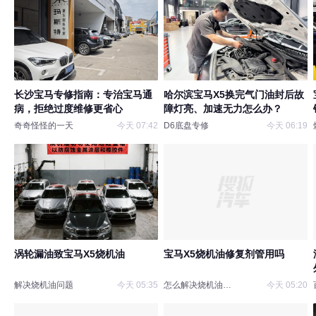
长沙宝马专修指南：专治宝马通
哈尔滨宝马X5换完气门油封后故
病，拒绝过度维修更省心
障灯亮、加速无力怎么办？
奇奇怪怪的一天
今天 07:42
D6底盘专修
今天 06:19
涡轮漏油致宝马X5烧机油
宝马X5烧机油修复剂管用吗
解决烧机油问题
今天 05:35
怎么解决烧机油问题
今天 05:20