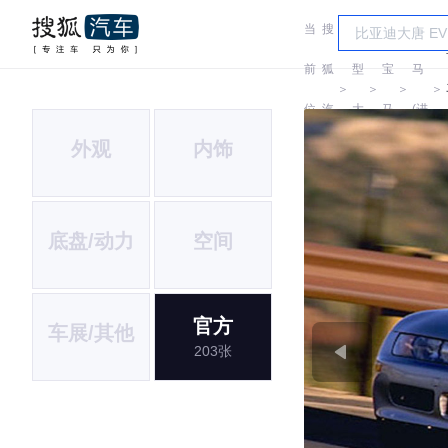
当
搜
车
宝
前
狐
型
宝
马
＞
＞
＞
＞
位
汽
大
马
(进
外观
内饰
置:
车
全
口)
底盘/动力
空间
官方
车展/其他
203张