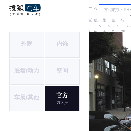
当
搜
车
宝
前
狐
型
宝
马
＞
＞
＞
＞
位
汽
大
马
(进
外观
内饰
置:
车
全
口)
底盘/动力
空间
官方
车展/其他
203张