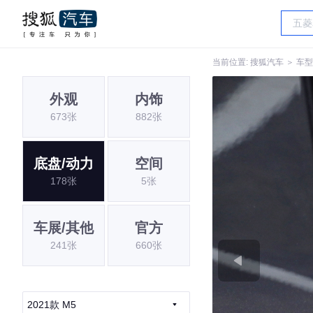
当前位置:
搜狐汽车
＞
车型
外观
内饰
673张
882张
底盘/动力
空间
178张
5张
车展/其他
官方
241张
660张
2021款 M5