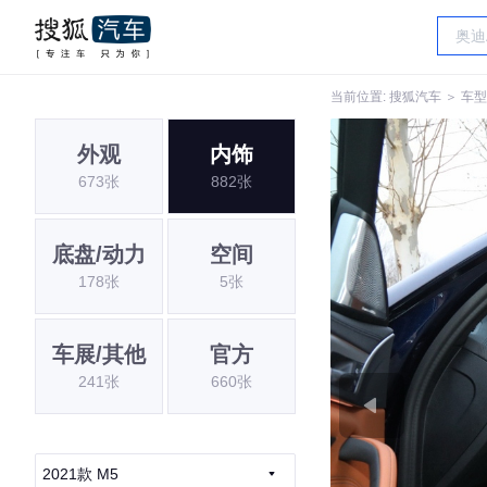
当前位置:
搜狐汽车
＞
车型
外观
内饰
673张
882张
底盘/动力
空间
178张
5张
车展/其他
官方
241张
660张
2021款 M5