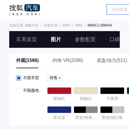
当前位置:
搜狐汽车
＞
车型大全
＞
MINI
＞
MINI
＞
MINICLUBMAN
车系首页
图片
参数配置
口碑
外观(1586)
内饰·VR(2286)
底盘/动力(511)
不限车型
停售
不限颜色
辣椒红
胡椒白
子夜黑
星光蓝
黑色/独角兽
黑色/细白银
灰