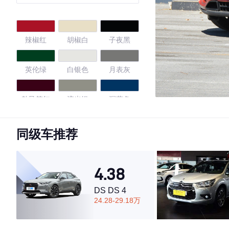
辣椒红
胡椒白
子夜黑
英伦绿
白银色
月表灰
勃艮第红
流光银
深蓝色
数码蓝
日不落红
星光蓝
同级车推荐
黑色/独角兽
黑色/细白银
灰
4.38
4.66
DS DS 4
24.28-29.18万