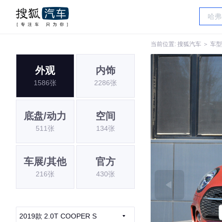
当前位置:
搜狐汽车
＞
车型
外观
内饰
1586张
2286张
底盘/动力
空间
511张
134张
车展/其他
官方
216张
430张
2019款 2.0T COOPER S