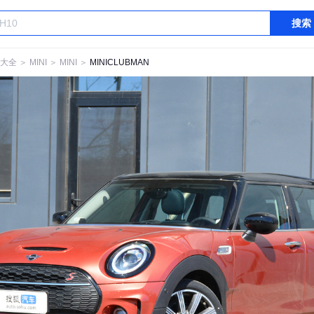
搜索
大全
＞
MINI
＞
MINI
＞
MINICLUBMAN