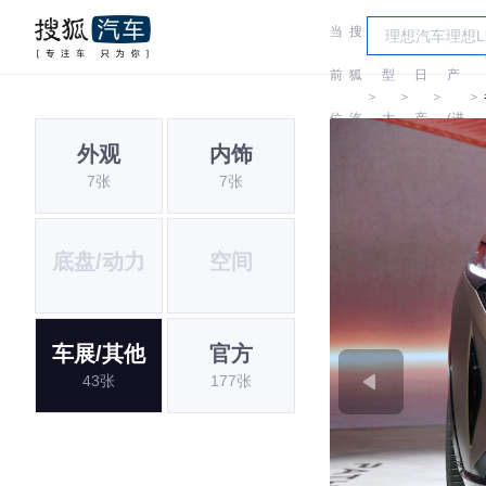
当
搜
车
日
前
狐
型
日
产
＞
＞
＞
＞
位
汽
大
产
(进
外观
内饰
置:
车
全
口)
7张
7张
底盘/动力
空间
车展/其他
官方
43张
177张