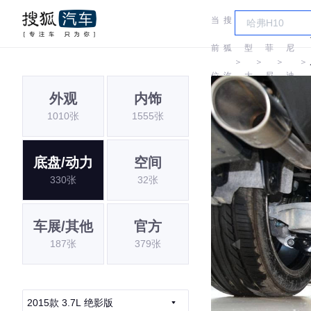
当
搜
车
英
菲
前
狐
型
菲
尼
＞
＞
＞
＞
位
汽
大
尼
迪
外观
内饰
置:
车
全
迪
(进
1010张
1555张
口)
底盘/动力
空间
330张
32张
车展/其他
官方
187张
379张
2015款 3.7L 绝影版