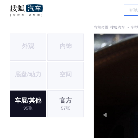
当前位置:
搜狐汽车
＞
车型
外观
内饰
底盘/动力
空间
车展/其他
官方
95张
57张