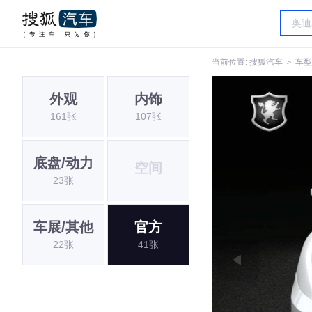
当前位置:
搜狐汽车
＞
车型
外观
内饰
161张
107张
底盘/动力
空间
23张
车展/其他
官方
22张
41张