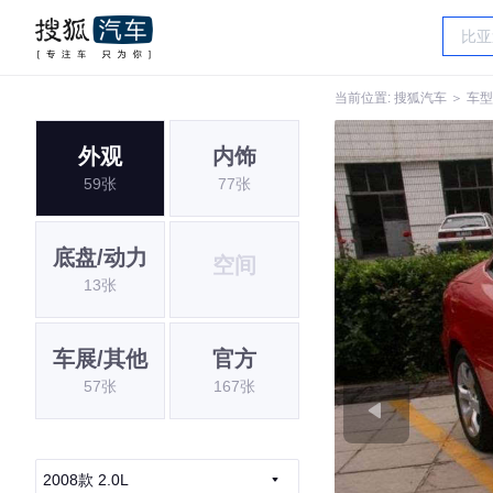
当前位置:
搜狐汽车
＞
车型
外观
内饰
59张
77张
底盘/动力
空间
13张
车展/其他
官方
57张
167张
2008款 2.0L