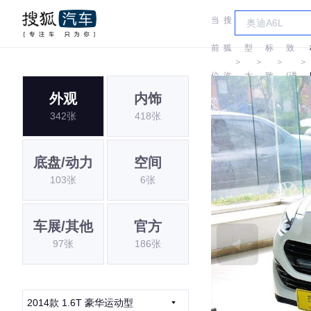
当
搜
车
标
前
狐
型
标
致
＞
＞
＞
＞
位
汽
大
致
(进
外观
内饰
置:
车
全
口)
342张
418张
底盘/动力
空间
103张
6张
车展/其他
官方
97张
186张
2014款 1.6T 豪华运动型