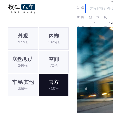
当
搜
车
东
前
狐
型
本
风
＞
＞
＞
＞
位
汽
大
田
本
外观
内饰
置:
车
全
田
977张
1325张
底盘/动力
空间
246张
72张
车展/其他
官方
389张
435张