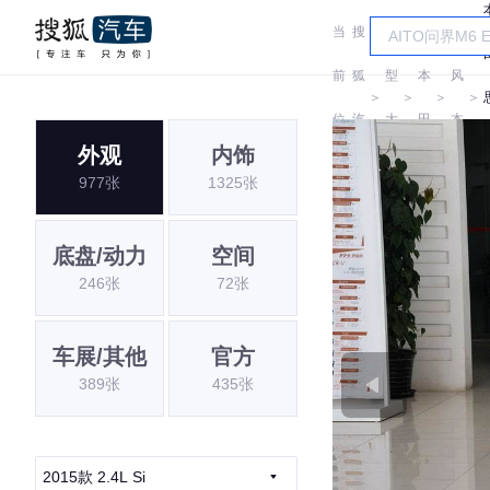
当
搜
车
东
前
狐
型
本
风
＞
＞
＞
＞
位
汽
大
田
本
外观
内饰
置:
车
全
田
977张
1325张
底盘/动力
空间
246张
72张
车展/其他
官方
389张
435张
2015款 2.4L Si