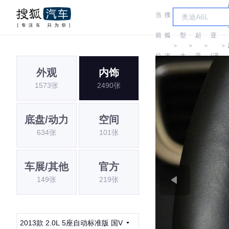
当
搜
车
起
前
狐
型
起
亚
＞
＞
＞
＞
位
汽
大
亚
(进
外观
内饰
置:
车
全
口)
1573张
2490张
底盘/动力
空间
634张
101张
车展/其他
官方
149张
219张
2013款 2.0L 5座自动标准版 国V