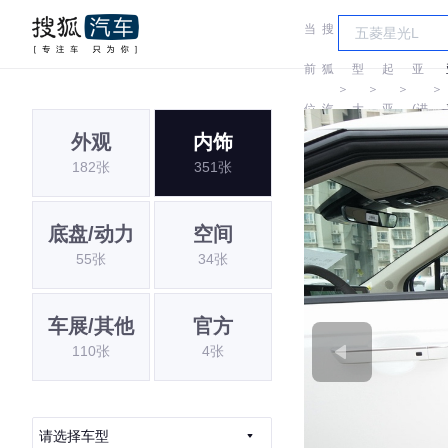
当
搜
车
起
前
狐
型
起
亚
＞
＞
＞
＞
位
汽
大
亚
(进
外观
内饰
置:
车
全
口)
182张
351张
底盘/动力
空间
55张
34张
车展/其他
官方
110张
4张
请选择车型