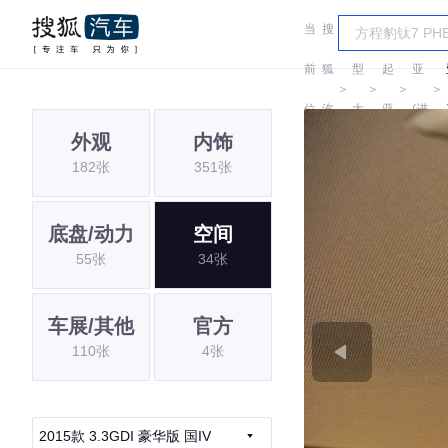
当
搜
车
起
前
狐
型
起
亚
＞
＞
＞
＞
位
汽
大
亚
(进
外观
内饰
置:
车
全
口)
182张
351张
底盘/动力
空间
55张
34张
车展/其他
官方
110张
4张
2015款 3.3GDI 豪华版 国IV