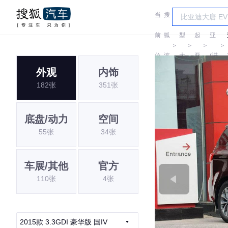
当
搜
车
起
前
狐
型
起
亚
＞
＞
＞
＞
位
汽
大
亚
(进
外观
内饰
置:
车
全
口)
182张
351张
底盘/动力
空间
55张
34张
车展/其他
官方
110张
4张
2015款 3.3GDI 豪华版 国IV