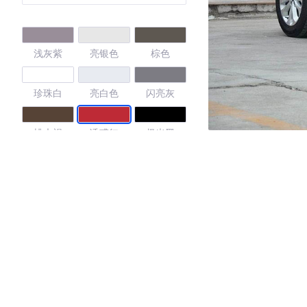
浅灰紫
亮银色
棕色
珍珠白
亮白色
闪亮灰
桃木褐
诱惑红
极光黑
4.58
·外观表现一般，低于70%同级车
·内饰表现一般，低于88%同级车
·空间表现一般，低于78%同级车