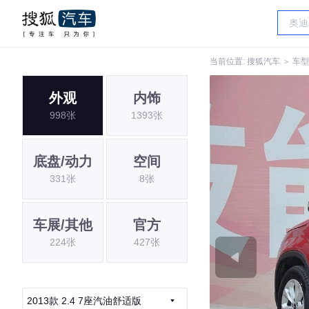
当前位置:
搜狐汽车
＞
车型
外观
内饰
998张
1393张
底盘/动力
空间
331张
8张
车展/其他
官方
224张
427张
2013款 2.4 7座汽油舒适版