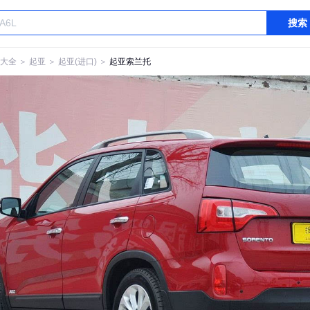
搜索
大全
＞
起亚
＞
起亚(进口)
＞
起亚索兰托