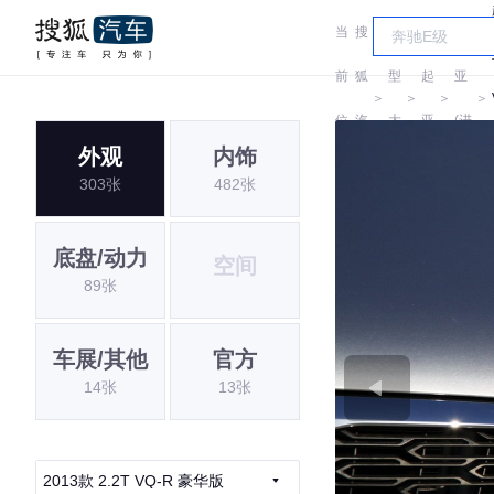
当
搜
车
起
前
狐
型
起
亚
＞
＞
＞
＞
位
汽
大
亚
(进
外观
内饰
置:
车
全
口)
303张
482张
底盘/动力
空间
89张
车展/其他
官方
14张
13张
2013款 2.2T VQ-R 豪华版