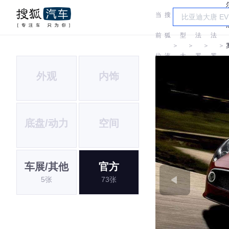
当
搜
车
尔
尔
前
狐
型
法
法
＞
＞
＞
＞
位
汽
大
罗
罗
外观
内饰
置:
车
全
密
密
欧
欧
底盘/动力
空间
车展/其他
官方
5张
73张